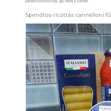
paradicsomszósszal, így ment a sütőbe.
Spenótos-ricottás cannelloni 