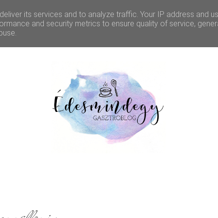
eliver its services and to analyze traffic. Your IP address and u
RAM
RECEPTEK
RÓLUNK
KAPCSOLAT
ormance and security metrics to ensure quality of service, gene
buse.
annelloni
,