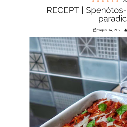
RECEPT | Spenótos-r
paradi
május 04, 2021