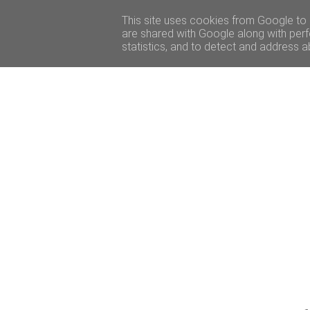
FŐOLDAL
This site uses cookies from Google to d
TESZTELTÜK
GASZTROPROG
are shared with Google along with perf
statistics, and to detect and address a
c