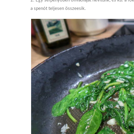
2. Egy serpenyőben olívaolajat hevítünk, és kb. a fo
a spenót teljesen összeesik.