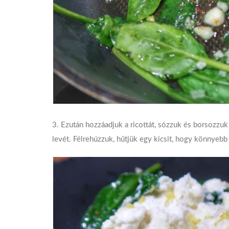
3. Ezután hozzáadjuk a ricottát, sózzuk és borsozzuk í
levét. Félrehúzzuk, hűtjük egy kicsit, hogy könnyebb 