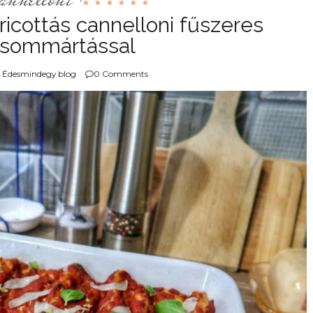
icottás cannelloni fűszeres
csommártással
Édesmindegy blog
0 Comments