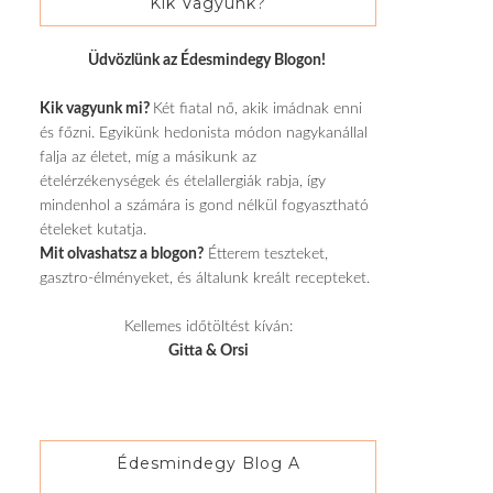
Kik Vagyunk?
Üdvözlünk az Édesmindegy Blogon!
Kik vagyunk mi?
Két fiatal nő, akik imádnak enni
és főzni. Egyikünk hedonista módon nagykanállal
falja az életet, míg a másikunk az
ételérzékenységek és ételallergiák rabja, így
mindenhol a számára is gond nélkül fogyasztható
ételeket kutatja.
Mit olvashatsz a blogon?
Étterem teszteket,
gasztro-élményeket, és általunk kreált recepteket.
Kellemes időtöltést kíván:
Gitta & Orsi
Édesmindegy Blog A