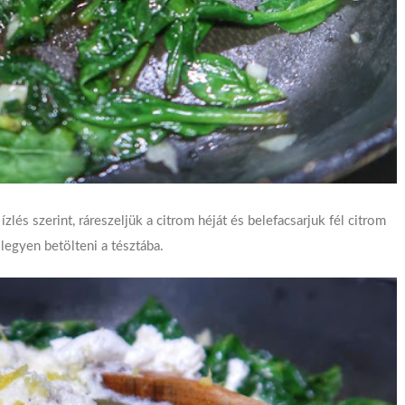
zlés szerint, ráreszeljük a citrom héját és belefacsarjuk fél citrom
legyen betölteni a tésztába.