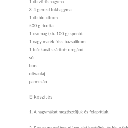
1 db vöröshagyma
3-4 gerezd fokhagyma
1 db bio citrom
500 g ricotta
1 csomag (kb. 100 g) spenót
1 nagy marék friss bazsalikom
1 teáskanál szárított oregánó
só
bors
olívaolaj
parmezán
Elkészítés
1. A hagymákat megtisztítjuk és felaprítjuk.