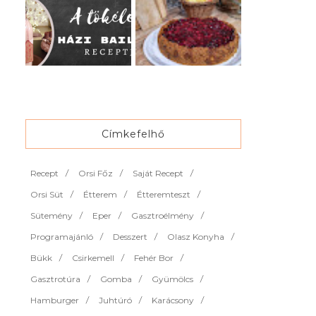
Címkefelhő
Recept
Orsi Főz
Saját Recept
Orsi Süt
Étterem
Étteremteszt
Sütemény
Eper
Gasztroélmény
Programajánló
Desszert
Olasz Konyha
Bükk
Csirkemell
Fehér Bor
Gasztrotúra
Gomba
Gyümölcs
Hamburger
Juhtúró
Karácsony