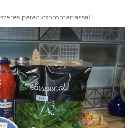
fűszeres paradicsommártással