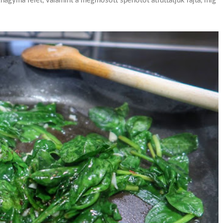
khagyma felét, valamint a megmosott spenótot átfuttatjuk rajta, míg