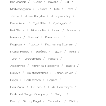
Konyhagép
Kuglóf
Kávézó
Lidl
Medvehagyma
Piskóta
Pite
Teszt
Tészta
Ázsiai Konyha
Aranysárkány
Bazsalikom
Egytálétel
Gyöngyös
Kelt Tészta
Kirándulás
Lazac
Miskolc
Narancs
Noszvaj
Paradicsom
Pogácsa
Rizottó
Rozmaring Étterem
Russell Hobbs
Sütőtök
Tejszín
Torta
Túró
Túrógombóc
Vacsora
Alapanyag
Amerikai Palacsinta
Babka
Bailey's
Balatonszemes
Banánkenyér
Bejgli
Bodzaszörp
Bogács
Bori Mami
Brunch
Budai Gesztenyés
Budapest Burger Company
Bulgur
Bwt
Bárczy Bagel
Cannelloni
Chili