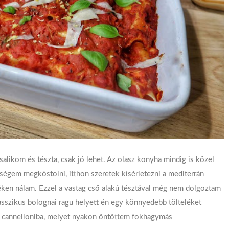
salikom és tészta, csak jó lehet. Az olasz konyha mindig is közel
ségem megkóstolni, itthon szeretek kísérletezni a mediterrán
téken nálam. Ezzel a vastag cső alakú tésztával még nem dolgoztam
klasszikus bolognai ragu helyett én egy könnyedebb tölteléket
t a cannelloniba, melyet nyakon öntöttem fokhagymás