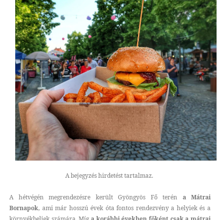
A bejegyzés hirdetést tartalmaz.
A hétvégén megrendezésre került Gyöngyös Fő terén
a Mátrai
Bornapok
, ami már hosszú évek óta fontos rendezvény a helyiek és a
környékbeliek számára. Míg
a korábbi években főként csak a mátrai