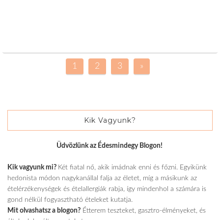
1
2
3
»
Kik Vagyunk?
Üdvözlünk az Édesmindegy Blogon!
Kik vagyunk mi?
Két fiatal nő, akik imádnak enni és főzni. Egyikünk
hedonista módon nagykanállal falja az életet, míg a másikunk az
ételérzékenységek és ételallergiák rabja, így mindenhol a számára is
gond nélkül fogyasztható ételeket kutatja.
Mit olvashatsz a blogon?
Étterem teszteket, gasztro-élményeket, és