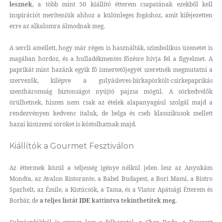
lesznek
, a több mint 50 kiállító étterem csapatának ezekből kell
inspirációt meríteniük ahhoz a különleges fogáshoz, amit kifejezetten
erre az alkalomra álmodnak meg.
A sercli amellett, hogy már régen is használták, szimbolikus üzenetet is
magában hordoz, és a hulladékmentes főzésre hívja fel a figyelmet. A
paprikát mint hazánk egyik fő ismertetőjegyét szeretnék megmutatni a
szervezők, kilépve a gulyásleves-birkapörkölt-csirkepaprikás
szentháromság biztonságot nyújtó pajzsa mögül. A sörkedvelők
örülhetnek, hiszen nem csak az ételek alapanyagául szolgál majd a
rendezvényen kedvenc italuk, de belga és cseh klasszikusok mellett
hazai kisüzemi söröket is kóstolhatnak majd.
Kiállítók a Gourmet Fesztiválon
Az éttermek közül a teljesség igénye nélkül jelen lesz az Anyukám
Mondta, az Avalon Ristorante, a Babel Budapest, a Bori Mami, a Bistro
Sparhelt, az Émile, a Kistücsök, a Tama, és a Viator Apátsági Étterem és
Borbár, de
a teljes listát
IDE
kattintva tekinthetitek meg
.