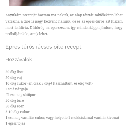
Anyukám receptjét hoztam ma nektek, az alap tésztát sokféleképp lehet
variálni, a diós is nagy kedvenc nálunk, de ez az epres-túrós azt hiszem
most felülírta. Dübörög az eperszezon, így mindenképp ajánlom, hogy
próbáljátok ki, amíg lehet.
Epres túrós rácsos pite recept
Hozzávalók
30 dkg liszt
20 dkg vaj
10 dkg cukor (én csak 5 dkg-t használtam, és elég volt)
2 tojássárgája
fél csomag sütőpor
50 dkg túró
50 dkg eper
5-10 dkg cukor
1 csomag vaníliás cukor, vagy helyette 1 mokkáskanál vanília kivonat
1 egész tojás