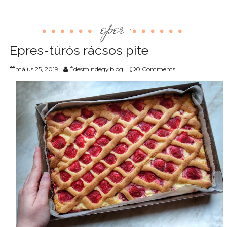
eper
,
Epres-túrós rácsos pite
május 25, 2019
Édesmindegy blog
0 Comments