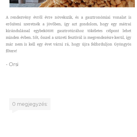
A rendezvény évről évre növekszik, és a gasztronómiai vonalat is
erősíteni szeretnék a jövőben, így azt gondolom, hogy egy mátrai
kirándulással egybekötött gasztrotúrához tökéletes célpont lehet
minden évben. Sőt, ősszel a szüreti fesztivál is megrendezésre kerül, így
már nem is kell egy évet várni rá, hogy újra felforduljon Gyöngyös
főtere!
- Orsi
0 megjegyzés: