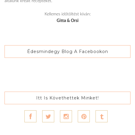
általunk kreált recepteket.
Kellemes időtöltést kíván:
Gitta & Orsi
Édesmindegy Blog A Facebookon
Itt Is Követhettek Minket!