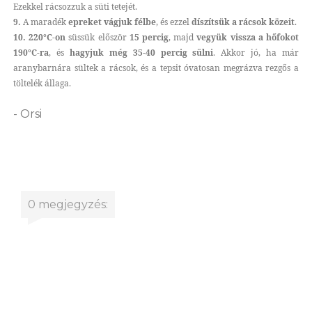
Ezekkel rácsozzuk a süti tetejét.
9.
A maradék
epreket vágjuk félbe
, és ezzel
díszítsük a rácsok közeit
.
10. 220°C-on
süssük először
15 percig
, majd
vegyük vissza a hőfokot
190°C-ra
, és
hagyjuk még 35-40 percig sülni
. Akkor jó, ha már
aranybarnára sültek a rácsok, és a tepsit óvatosan megrázva rezgős a
töltelék állaga.
- Orsi
0 megjegyzés: