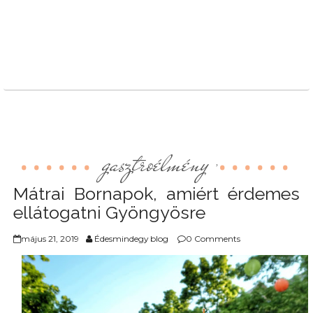
gasztroélmény
,
Mátrai Bornapok, amiért érdemes
ellátogatni Gyöngyösre
május 21, 2019
Édesmindegy blog
0 Comments