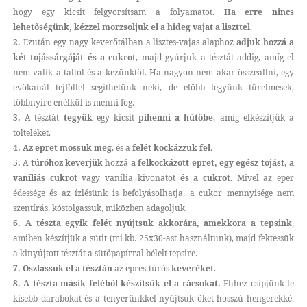
hogy egy kicsit felgyorsítsam a folyamatot.
Ha erre nincs
lehetőségünk, kézzel morzsoljuk el a hideg vajat a liszttel
.
2.
Ezután egy nagy keverőtálban a lisztes-vajas alaphoz
adjuk hozzá a
két tojássárgáját és a cukrot
, majd gyúrjuk a tésztát addig, amíg el
nem válik a táltól és a kezünktől. Ha nagyon nem akar összeállni, egy
evőkanál tejföllel segíthetünk neki, de előbb legyünk türelmesek,
többnyire enélkül is menni fog.
3.
A tésztát
tegyük
egy kicsit
pihenni a hűtőbe
, amíg elkészítjük a
tölteléket.
4. Az epret mossuk meg
, és a
felét kockázzuk fel
.
5.
A
túróhoz keverjük
hozzá
a felkockázott epret, egy egész tojást, a
vaníliás cukrot
vagy vanília kivonatot
és a cukrot
. Mivel az eper
édessége és az ízlésünk is befolyásolhatja, a cukor mennyisége nem
szentírás, kóstolgassuk, miközben adagoljuk.
6.
A tészta egyik felét nyújtsuk akkorára, amekkora a tepsink
,
amiben készítjük a sütit (mi kb. 25x30-ast használtunk), majd fektessük
a kinyújtott tésztát a sütőpapírral bélelt tepsire.
7. Oszlassuk el a tésztán
az epres-túrós
keveréket
.
8. A tészta másik feléből készítsük el a rácsokat.
Ehhez csípjünk le
kisebb darabokat és a tenyerünkkel nyújtsuk őket hosszú hengerekké.