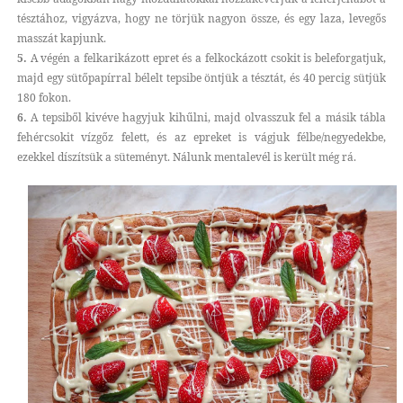
tésztához, vigyázva, hogy ne törjük nagyon össze, és egy laza, levegős
masszát kapjunk.
5.
A végén a felkarikázott epret és a felkockázott csokit is beleforgatjuk,
majd egy sütőpapírral bélelt tepsibe öntjük a tésztát, és 40 percig sütjük
180 fokon.
6.
A tepsiből kivéve hagyjuk kihűlni, majd olvasszuk fel a másik tábla
fehércsokit vízgőz felett, és az epreket is vágjuk félbe/negyedekbe,
ezekkel díszítsük a süteményt. Nálunk mentalevél is került még rá.