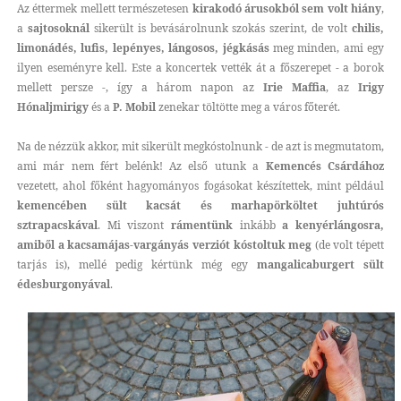
Az éttermek mellett természetesen
kirakodó árusokból sem volt hiány
,
a
sajtosoknál
sikerült is bevásárolnunk szokás szerint, de volt
chilis,
limonádés, lufis, lepényes, lángosos, jégkásás
meg minden, ami egy
ilyen eseményre kell. Este a koncertek vették át a főszerepet - a borok
mellett persze -, így a három napon az
Irie Maffia
, az
Irigy
Hónaljmirigy
és a
P. Mobil
zenekar töltötte meg a város főterét.
Na de nézzük akkor, mit sikerült megkóstolnunk - de azt is megmutatom,
ami már nem fért belénk! Az első utunk a
Kemencés Csárdához
vezetett, ahol főként hagyományos fogásokat készítettek, mint például
kemencében sült kacsát és marhapörköltet juhtúrós
sztrapacskával
. Mi viszont
rámentünk
inkább
a kenyérlángosra,
amiből a kacsamájas-vargányás verziót kóstoltuk meg
(de volt tépett
tarjás is), mellé pedig kértünk még egy
mangalicaburgert sült
édesburgonyával
.