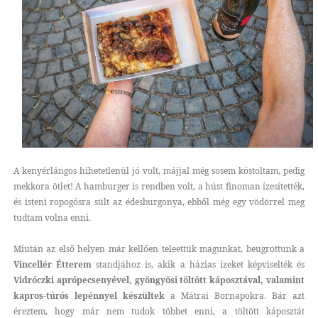
A kenyérlángos hihetetlenül jó volt, májjal még sosem kóstoltam, pedig
mekkora ötlet! A hamburger is rendben volt, a húst finoman ízesítették,
és isteni ropogósra sült az édesburgonya, ebből még egy vödörrel meg
tudtam volna enni.
Miután az első helyen már kellően teleettük magunkat, beugrottunk a
Vincellér Étterem
standjához is, akik a házias ízeket képviselték és
Vidróczki aprópecsenyével, gyöngyösi töltött káposztával, valamint
kapros-túrós lepénnyel készültek
a Mátrai Bornapokra. Bár azt
éreztem, hogy már nem tudok többet enni, a töltött káposztát