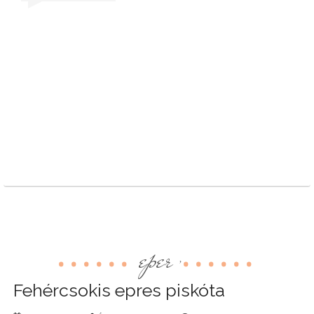
eper
,
Fehércsokis epres piskóta