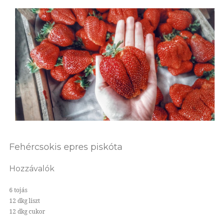
Fehércsokis epres piskóta
Hozzávalók
6 tojás
12 dkg liszt
12 dkg cukor