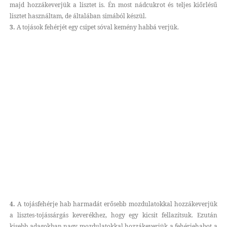
majd hozzákeverjük a lisztet is. Én most nádcukrot és teljes kiőrlésű
lisztet használtam, de általában simából készül.
3.
A tojások fehérjét egy csipet sóval kemény habbá verjük.
4.
A tojásfehérje hab harmadát erősebb mozdulatokkal hozzákeverjük
a lisztes-tojássárgás keverékhez, hogy egy kicsit fellazítsuk. Ezután
kisebb adagokban nagy mozdulatokkal hozzákeverjük a fehérjehabot a