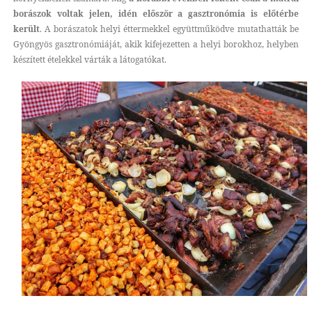
borászok voltak jelen, idén először a gasztronómia is előtérbe
került
. A borászatok helyi éttermekkel együttműködve mutathatták be
Gyöngyös gasztronómiáját, akik kifejezetten a helyi borokhoz, helyben
készített ételekkel várták a látogatókat.