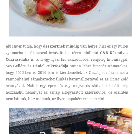
Aki ismer, tudja, hogy
desszertnek mindig van helye
, hisz ez egy külön
gyomorba kerül, szóval benéztünk a téren található
G&D Kézműves
Cukrászdába
is, ami egy igazi kis ékszerdoboz, rengeteg finomsággal.
Szó Gellért és Dániel cukrászdája
onnan lehet ismerős számotokra,
hogy 2015-ben és 2016-ban is kiérdemelték az Ország tortája címet a
Pannonhalmi sárgabarack-pálinkás karamelltortával és az Őrség Zöld
Aranyával. Náluk egy epres és egy mogyorós sütivel sikerült még
hozzáadni néhányat az aznap elfogyasztott kalóriákhoz, de őszintén
nem bántuk, hisz tudjátok, az ilyen napokért érdemes élni!