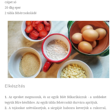
csipet só
20 dkg eper
2 tábla fehércsokoládé
Elkészítés
1.
Az epreket megmossuk, és az egyik felét felkarikázzuk - a szebbeket
tegyük félre későbbre. Az egyik tábla fehércsokit durvára aprítjuk.
2.
A tojásokat szétválasztjuk, a sárgáját habosra keverjük a cukorral,