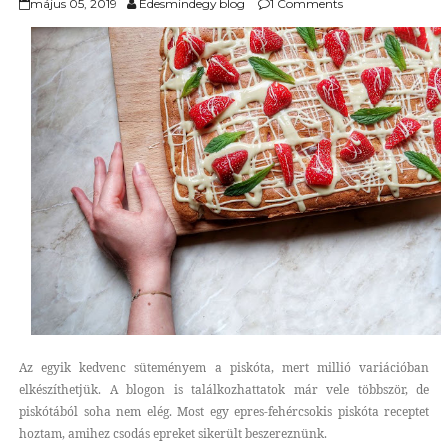
május 05, 2019
Édesmindegy blog
1 Comments
Az egyik kedvenc süteményem a piskóta, mert millió variációban
elkészíthetjük. A blogon is találkozhattatok már vele többször, de
piskótából soha nem elég. Most egy epres-fehércsokis piskóta receptet
hoztam, amihez csodás epreket sikerült beszereznünk.