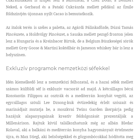
Cukrászdákból is szuper lesz a felhozatal, a Chez Dodo, a Desszert
Neked, a Gerbaud és a Pataki Cukrászda mellett például az Émile
földszintjén újonnan nyílt Cacao is bemutatkozik.
Az italok terén is széles a paletta, az Agárdi Pálinkafőzde, Dúzsi Tamás
Pincészete, a Holdvölgy Pincészet, a Sauska mellett pezsgő fronton jelen
lesz a Hungaria és a Kreinbacer Birtok, de a Belgium Büszkeségei sörök
mellett Grey Goose & Martini koktélbár és Jameson whiskey bár is lesz a
helyszínen.
Exkluzív programok nemzetközi séfekkel
Idén kiemelkedő lesz a nemzetközi felhozatal, és a hazai séfek mellett
számos külföldi séf is exkluzív vacsorát ad majd. A kétcsillagos bécsi
Konstantin Filippou az osztrák és a mediterrán konyhát vegyíti, az
egycsillagos szöuli Lee Dzsong-kuk évtizedekig érlelt szószait és
marinádjait mutatja be, a moszkvai Twins Garden ikerpárja pedig
hazájuk alapanyagainak kreatív feldolgozását prezentálják a
Millenárison. Rajtuk kívül találkozhatunk még az albán Bledar
Kolaval, aki a balkáni és mediterrán konyha hagyományait értelmezte
újra, és Max Stiegl, aki belsőségekkel és gőzgombócokkal hódította meg