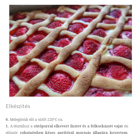
Elkészítés
0.
Melegítsük elő a sütőt 220°C-ra.
1.
A tésztához a
sütőporral elkevert lisztet és a felkockázott vajat
én
először
robotgépben késes aprítóval morzsás állagúra kevertem
,