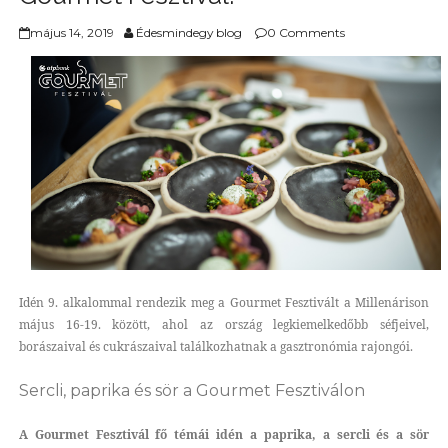
május 14, 2019
Édesmindegy blog
0 Comments
Idén 9. alkalommal rendezik meg a Gourmet Fesztivált a Millenárison
május 16-19. között, ahol az ország legkiemelkedőbb séfjeivel,
borászaival és cukrászaival találkozhatnak a gasztronómia rajongói.
Sercli, paprika és sör a Gourmet Fesztiválon
A Gourmet Fesztivál fő témái idén a paprika, a sercli és a sör