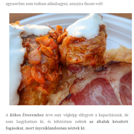
egyszerűen nem tudtam abbahagyni, annyira finom volt!
A
Kékes Étteremhez
érve már végképp elfogyott a kapacitásunk, de
nem hagyhattam ki, és lefotóztam nektek
az általuk készített
fogásokat, mert ínycsiklandozóan néztek ki
: