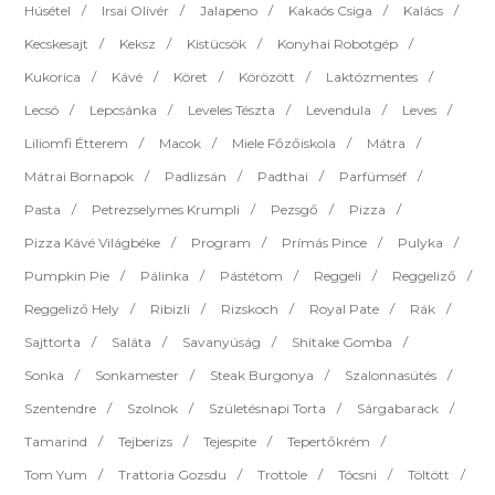
Húsétel
Irsai Olivér
Jalapeno
Kakaós Csiga
Kalács
Kecskesajt
Keksz
Kistücsök
Konyhai Robotgép
Kukorica
Kávé
Köret
Körözött
Laktózmentes
Lecsó
Lepcsánka
Leveles Tészta
Levendula
Leves
Liliomfi Étterem
Macok
Miele Főzőiskola
Mátra
Mátrai Bornapok
Padlizsán
Padthai
Parfümséf
Pasta
Petrezselymes Krumpli
Pezsgő
Pizza
Pizza Kávé Világbéke
Program
Prímás Pince
Pulyka
Pumpkin Pie
Pálinka
Pástétom
Reggeli
Reggeliző
Reggeliző Hely
Ribizli
Rizskoch
Royal Pate
Rák
Sajttorta
Saláta
Savanyúság
Shitake Gomba
Sonka
Sonkamester
Steak Burgonya
Szalonnasütés
Szentendre
Szolnok
Születésnapi Torta
Sárgabarack
Tamarind
Tejberizs
Tejespite
Tepertőkrém
Tom Yum
Trattoria Gozsdu
Trottole
Tócsni
Töltött