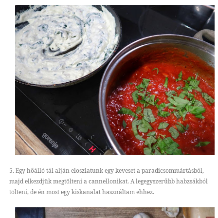
5. Egy hőálló tál alján eloszlatunk egy keveset a paradicsommártásból,
majd elkezdjük megtölteni a cannellonikat. A legegyszerűbb habzsákból
tölteni, de én most egy kiskanalat használtam ehhez.