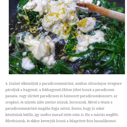
4. Ezalatt elkészítjük a paradicsommártást, amihez olívaolajon üvegesre
pároljuk a hagymát, a fokhagymát.Ehhez jöhet hozzá a paradicsom
passata, vagy sűrített paradicsom és hámozott paradicsomkonzerv, az
oregánó, és szintén ízlés szerint sózzuk, borsozzuk. Mivel a tészta a
paradicsommártást magába fogja szívni, fontos, hogy jó sokat
készítsünk belőle, így szaftos marad sütés után is. Ha a mártás megfőtt,
félrehúzzuk, és ekkor keverjük hozzá a felaprított friss bazsalikomot.