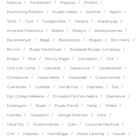
Noszvaj
Paradicsom
Pogácsa
Rizottó
Rozmaring Étterem
Russell Hobbs
Sütőtök
Tejszín
Torta
Túró
Túrógombóc
Vacsora
Alapanyag
Amerikai Palacsinta
Babka
Bailey's
Balatonszemes
Banánkenyér
Bejgli
Bodzaszörp
Bogács
Bori Mami
Brunch
Budai Gesztenyés
Budapest Burger Company
Bulgur
Bwt
Bárczy Bagel
Cannelloni
Chili
Chili Con Carne
Csendülő
Cseresznye
Csicseriborsó
Csirkecomb
Csokis Keksz
Csokoládé
Cukormentes
Cukrászda
Cutiepie
Darált Hús
Depresso
Dip
Egri Csillag Weekend
El Asador De Pata Negra
Eperlekvár
Esztergom
Etyek
Etyeki Piknik
Fahéj
Főétel
Garnéla
Gazpacho
George Foreman
Gitta
Gitta Főz
Gluténmentes
Gofri
Gourmet Fesztivál
Grill
Halszósz
Ham&eggs
Hízott Libamáj
Húsvét