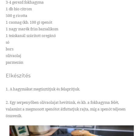
3-4 gerezd fokhagyma
1 db bio citrom
500 g ricotta
1 csomag (kb. 100 g) spenót
1 nagy marék friss bazsalikom
1 teáskanál szárított oregánó
só
bors
olívaolaj
parmezán
Elkészítés
1. A hagymákat megtisztítjuk és felaprítjuk.
2. Egy serpenyőben olívaolajat hevítünk, és kb. a fokhagyma felét,
valamint a megmosott spenótot átfuttatjuk rajta, míg a spenót teljesen
összeesik.