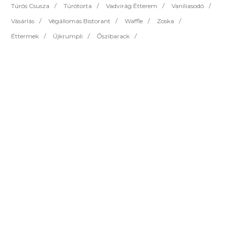
Túrós Csusza
Túrótorta
Vadvirág Étterem
Vaníliasodó
Vásárlás
Végállomás Bistorant
Waffle
Zoska
Éttermek
Újkrumpli
Őszibarack