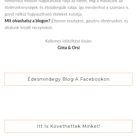
hedonista módon nagykanállal falja az életet, míg a másikunk az
ételérzékenységek és ételallergiák rabja, így mindenhol a számára is
gond nélkül fogyasztható ételeket kutatja.
Mit olvashatsz a blogon?
Étterem teszteket, gasztro-élményeket, és
általunk kreált recepteket.
Kellemes időtöltést kíván:
Gitta & Orsi
Édesmindegy Blog A Facebookon
Itt Is Követhettek Minket!