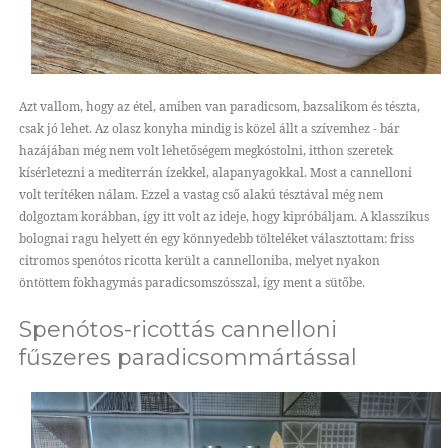
Azt vallom, hogy az étel, amiben van paradicsom, bazsalikom és tészta,
csak jó lehet. Az olasz konyha mindig is közel állt a szívemhez - bár
hazájában még nem volt lehetőségem megkóstolni, itthon szeretek
kísérletezni a mediterrán ízekkel, alapanyagokkal. Most a cannelloni
volt terítéken nálam. Ezzel a vastag cső alakú tésztával még nem
dolgoztam korábban, így itt volt az ideje, hogy kipróbáljam. A klasszikus
bolognai ragu helyett én egy könnyedebb tölteléket választottam: friss
citromos spenótos ricotta került a cannelloniba, melyet nyakon
öntöttem fokhagymás paradicsomszósszal, így ment a sütőbe.
Spenótos-ricottás cannelloni
fűszeres paradicsommártással