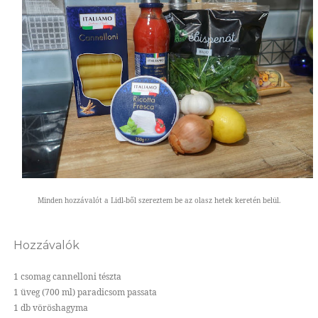
Minden hozzávalót a Lidl-ből szereztem be az olasz hetek keretén belül.
Hozzávalók
1 csomag cannelloni tészta
1 üveg (700 ml) paradicsom passata
1 db vöröshagyma