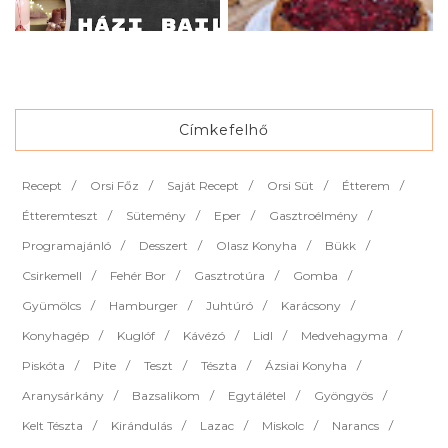
Címkefelhő
Recept
Orsi Főz
Saját Recept
Orsi Süt
Étterem
Étteremteszt
Sütemény
Eper
Gasztroélmény
Programajánló
Desszert
Olasz Konyha
Bükk
Csirkemell
Fehér Bor
Gasztrotúra
Gomba
Gyümölcs
Hamburger
Juhtúró
Karácsony
Konyhagép
Kuglóf
Kávézó
Lidl
Medvehagyma
Piskóta
Pite
Teszt
Tészta
Ázsiai Konyha
Aranysárkány
Bazsalikom
Egytálétel
Gyöngyös
Kelt Tészta
Kirándulás
Lazac
Miskolc
Narancs