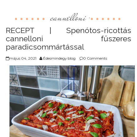
cannelloni
,
RECEPT | Spenótos-ricottás
cannelloni fűszeres
paradicsommártással
május 04, 2021
Édesmindegy blog
0 Comments