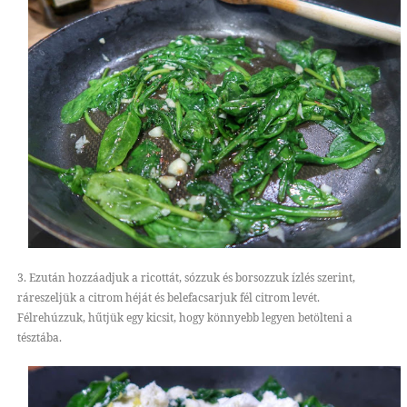
3. Ezután hozzáadjuk a ricottát, sózzuk és borsozzuk ízlés szerint,
ráreszeljük a citrom héját és belefacsarjuk fél citrom levét.
Félrehúzzuk, hűtjük egy kicsit, hogy könnyebb legyen betölteni a
tésztába.