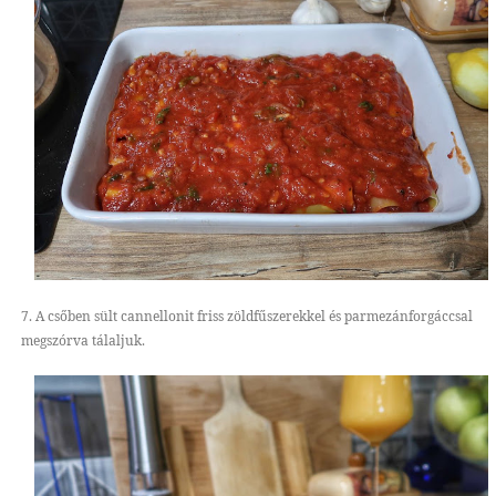
7. A csőben sült cannellonit friss zöldfűszerekkel és parmezánforgáccsal
megszórva tálaljuk.