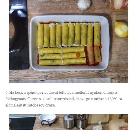
6. Ha kész, a spenótos ricottával töltött cannellonit nyakon öntjük a
fokhagymás, fűszeres paradicsomszósszal, és az egész mehet a 180°C-ra
előmelegített sütőbe egy órára.