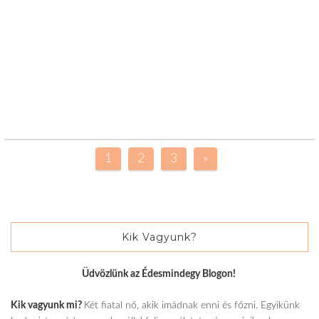
1
2
3
»
Kik Vagyunk?
Üdvözlünk az Édesmindegy Blogon!
Kik vagyunk mi?
Két fiatal nő, akik imádnak enni és főzni. Egyikünk