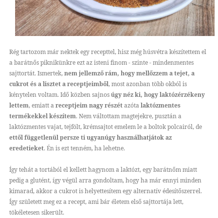
Rég tartozom már nektek egy recepttel, hisz még húsvétra készítettem el
a barátnős piknikünkre ezt az isteni finom - szinte - mindenmentes
sajttortát. Ismertek,
nem jellemző rám, hogy mellőzzem a tejet, a
cukrot és a lisztet a receptjeimből
, most azonban több okból is
kénytelen voltam. Idő közben sajnos
úgy néz ki, hogy laktózérzékeny
lettem
, emiatt a
receptjeim nagy részét
azóta
laktózmentes
termékekkel készítem
. Nem váltottam magtejekre, pusztán a
laktózmentes vajat, tejfölt, krémsajtot emelem le a boltok polcairól, de
ettől függetlenül persze ti ugyanúgy használhatjátok az
eredetieket
. Én is ezt tenném, ha lehetne.
Így tehát a tortából el kellett hagynom a laktózt, egy barátnőm miatt
pedig a glutént, így végül arra gondoltam, hogy ha már ennyi minden
kimarad, akkor a cukrot is helyettesítem egy alternatív édesítőszerrel.
Így született meg ez a recept, ami bár életem első sajttortája lett,
tökéletesen sikerült.