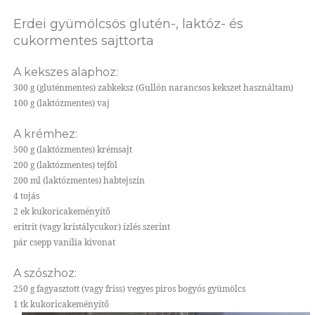
Erdei gyümölcsös glutén-, laktóz- és
cukormentes sajttorta
A kekszes alaphoz:
300 g (gluténmentes) zabkeksz (Gullón narancsos kekszet használtam)
100 g (laktózmentes) vaj
A krémhez:
500 g (laktózmentes) krémsajt
200 g (laktózmentes) tejföl
200 ml (laktózmentes) habtejszín
4 tojás
2 ek kukoricakeményítő
eritrit (vagy kristálycukor) ízlés szerint
pár csepp vanília kivonat
A szószhoz:
250 g fagyasztott (vagy friss) vegyes piros bogyós gyümölcs
1 tk kukoricakeményítő