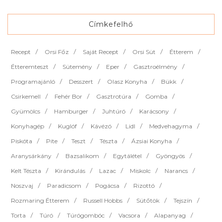
Címkefelhő
Recept
Orsi Főz
Saját Recept
Orsi Süt
Étterem
Étteremteszt
Sütemény
Eper
Gasztroélmény
Programajánló
Desszert
Olasz Konyha
Bükk
Csirkemell
Fehér Bor
Gasztrotúra
Gomba
Gyümölcs
Hamburger
Juhtúró
Karácsony
Konyhagép
Kuglóf
Kávézó
Lidl
Medvehagyma
Piskóta
Pite
Teszt
Tészta
Ázsiai Konyha
Aranysárkány
Bazsalikom
Egytálétel
Gyöngyös
Kelt Tészta
Kirándulás
Lazac
Miskolc
Narancs
Noszvaj
Paradicsom
Pogácsa
Rizottó
Rozmaring Étterem
Russell Hobbs
Sütőtök
Tejszín
Torta
Túró
Túrógombóc
Vacsora
Alapanyag