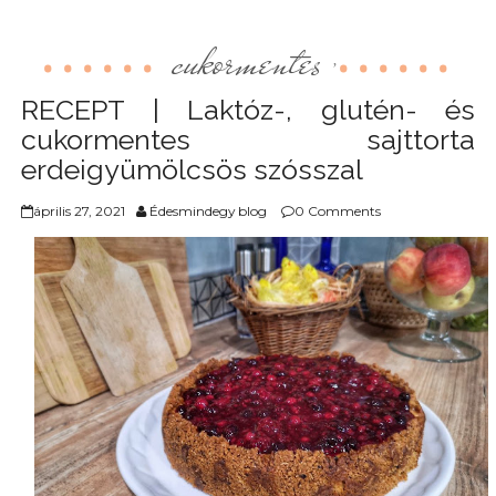
cukormentes
,
RECEPT | Laktóz-, glutén- és
cukormentes sajttorta
erdeigyümölcsös szósszal
április 27, 2021
Édesmindegy blog
0 Comments