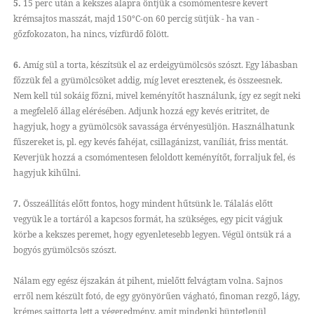
5.
15 perc után a kekszes alapra öntjük a csomómentesre kevert
krémsajtos masszát, majd 150°C-on 60 percig sütjük - ha van -
gőzfokozaton, ha nincs, vízfürdő fölött.
6.
Amíg sül a torta, készítsük el az erdeigyümölcsös szószt. Egy lábasban
főzzük fel a gyümölcsöket addig, míg levet eresztenek, és összeesnek.
Nem kell túl sokáig főzni, mivel keményítőt használunk, így ez segít neki
a megfelelő állag elérésében. Adjunk hozzá egy kevés eritritet, de
hagyjuk, hogy a gyümölcsök savassága érvényesüljön. Használhatunk
fűszereket is, pl. egy kevés fahéjat, csillagánizst, vaníliát, friss mentát.
Keverjük hozzá a csomómentesen feloldott keményítőt, forraljuk fel, és
hagyjuk kihűlni.
7.
Összeállítás előtt fontos, hogy mindent hűtsünk le. Tálalás előtt
vegyük le a tortáról a kapcsos formát, ha szükséges, egy picit vágjuk
körbe a kekszes peremet, hogy egyenletesebb legyen. Végül öntsük rá a
bogyós gyümölcsös szószt.
Nálam egy egész éjszakán át pihent, mielőtt felvágtam volna. Sajnos
erről nem készült fotó, de egy gyönyörűen vágható, finoman rezgő, lágy,
krémes sajttorta lett a végeredmény, amit mindenki büntetlenül