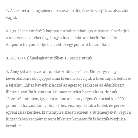
1.
A kekszet aprítógépben morzsává törjük, összekeverjük az olvasztott
vajjal.
2.
Egy 26 cm átmérőjű kapcsos tortaformában egyenletesen eloszlatjuk
a morzsás keveréket úgy, hogy a forma falára is kerüljön belőle.
Alaposan lenyomkodjuk, én ehhez egy poharat használtam.
3.
180°C-ra előmelegített sütőben 15 percig sütjük.
4.
Amíg sül a kekszes alap, elkészítjük a krémet. Ehhez egy nagy
keverőtálban robotgéppel sima krémmé keverjük a krémsajtot, tejfölt és
a tejszínt. Ehhez keverjük hozzá az egész tojásokat és az édesítőszert,
illetve a vanília kivonatot. Én most eritritet használtam, de csak
"érzésre" öntöttem, így nem tudom a mennyiséget. Cukorból kb. 200
grammot használtam volna, ehhez viszonyítsátok a többit, de persze
egyéni ízlés kérdése, ki mennyire szereti édesen a süteményeket. Végül a
hideg vízben csomómentesre kikevert keményítőt is hozzákeverjük a
krémhez.