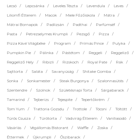
Lecsó
Lepcsánka
Leveles Tészta
Levendula
Leves
Liliomfi Étterem
Macok
Miele Főzőiskola
Mátra
Mátrai Bornapok
Padlizsán
Padthai
Parfümséf
Pasta
Petrezselymes Krumpli
Pezsgő
Pizza
Pizza Kávé Világbéke
Program
Prímás Pince
Pulyka
Pumpkin Pie
Pálinka
Pástétom
Reggeli
Reggeliző
Reggeliző Hely
Ribizli
Rizskoch
Royal Pate
Rák
Sajttorta
Saláta
Savanyúság
Shitake Gomba
Sonka
Sonkamester
Steak Burgonya
Szalonnasütés
Szentendre
Szolnok
Születésnapi Torta
Sárgabarack
Tamarind
Tejberizs
Tejespite
Tepertőkrém
Tom Yum
Trattoria Gozsdu
Trottole
Tócsni
Töltött
Túrós Csusza
Túrótorta
Vadvirág Étterem
Vaníliasodó
Vásárlás
Végállomás Bistorant
Waffle
Zoska
Éttermek
Újkrumpli
Őszibarack