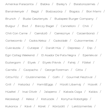
Amerikai Palacsinta
Babka
Bailey's
Balatonszemes
Banánkenyér
Bejgli
Bodzaszörp
Bogács
Bori Mami
Brunch
Budai Gesztenyés
Budapest Burger Company
Bulgur
Bwt
Bárczy Bagel
Cannelloni
Chili
Chili Con Carne
Csendülő
Cseresznye
Csicseriborsó
Csirkecomb
Csokis Keksz
Csokoládé
Cukormentes
Cukrászda
Cutiepie
Darált Hús
Depresso
Dip
Egri Csillag Weekend
El Asador De Pata Negra
Eperlekvár
Esztergom
Etyek
Etyeki Piknik
Fahéj
Főétel
Garnéla
Gazpacho
George Foreman
Gitta
Gitta Főz
Gluténmentes
Gofri
Gourmet Fesztivál
Grill
Halszósz
Ham&eggs
Hízott Libamáj
Húsvét
Húsétel
Irsai Olivér
Jalapeno
Kakaós Csiga
Kalács
Kecskesajt
Keksz
Kistücsök
Konyhai Robotgép
Kukorica
Kávé
Köret
Körözött
Laktózmentes