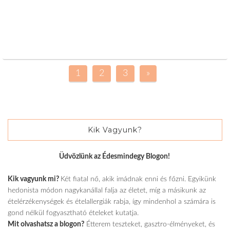
1
2
3
»
Kik Vagyunk?
Üdvözlünk az Édesmindegy Blogon!
Kik vagyunk mi?
Két fiatal nő, akik imádnak enni és főzni. Egyikünk
hedonista módon nagykanállal falja az életet, míg a másikunk az
ételérzékenységek és ételallergiák rabja, így mindenhol a számára is
gond nélkül fogyasztható ételeket kutatja.
Mit olvashatsz a blogon?
Étterem teszteket, gasztro-élményeket, és