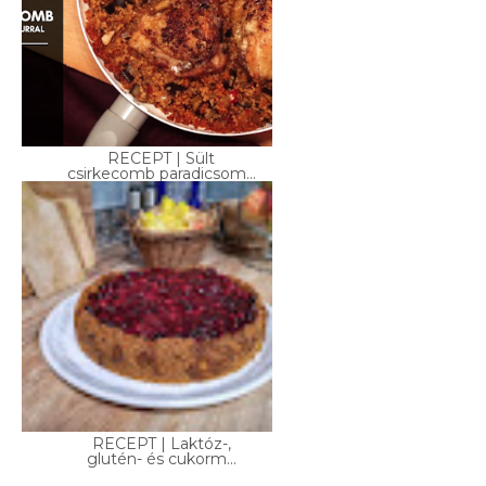
RECEPT | Sült
csirkecomb paradicsom...
RECEPT | Laktóz-,
glutén- és cukorm...