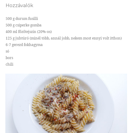
Hozzávalók
500 g durum fusilli
500 g csiperke gomba
400 ml főzőtejszín (20%-os)
125 g juhtúró (minél több, annál jobb, nekem most ennyi volt itthon)
6-7 gerezd fokhagyma
só
bors
chili