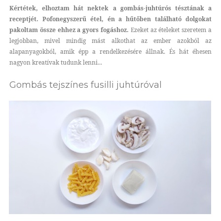
Kértétek, elhoztam hát nektek a gombás-juhtúrós tésztának a
receptjét. Pofonegyszerű étel, én a hűtőben található dolgokat
pakoltam össze ehhez a gyors fogáshoz.
Ezeket az ételeket szeretem a
legjobban, mivel mindig mást alkothat az ember azokból az
alapanyagokból, amik épp a rendelkezésére állnak. És hát éhesen
nagyon kreatívak tudunk lenni...
Gombás tejszínes fusilli juhtúróval