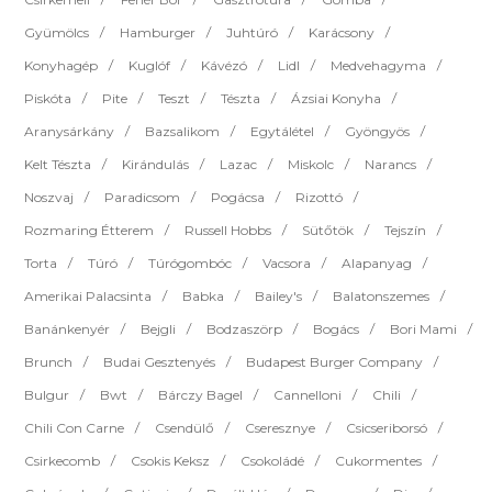
Gyümölcs
Hamburger
Juhtúró
Karácsony
Konyhagép
Kuglóf
Kávézó
Lidl
Medvehagyma
Piskóta
Pite
Teszt
Tészta
Ázsiai Konyha
Aranysárkány
Bazsalikom
Egytálétel
Gyöngyös
Kelt Tészta
Kirándulás
Lazac
Miskolc
Narancs
Noszvaj
Paradicsom
Pogácsa
Rizottó
Rozmaring Étterem
Russell Hobbs
Sütőtök
Tejszín
Torta
Túró
Túrógombóc
Vacsora
Alapanyag
Amerikai Palacsinta
Babka
Bailey's
Balatonszemes
Banánkenyér
Bejgli
Bodzaszörp
Bogács
Bori Mami
Brunch
Budai Gesztenyés
Budapest Burger Company
Bulgur
Bwt
Bárczy Bagel
Cannelloni
Chili
Chili Con Carne
Csendülő
Cseresznye
Csicseriborsó
Csirkecomb
Csokis Keksz
Csokoládé
Cukormentes