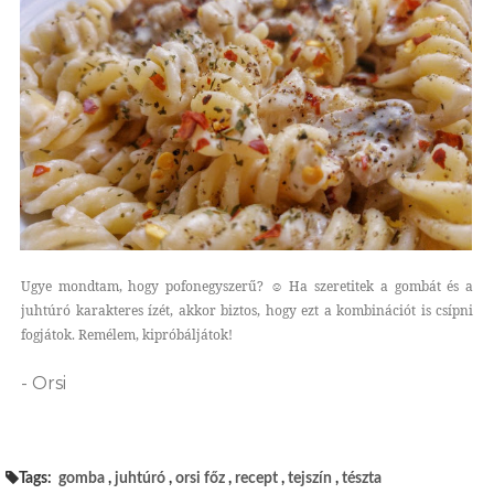
Ugye mondtam, hogy pofonegyszerű? ☺ Ha szeretitek a gombát és a
juhtúró karakteres ízét, akkor biztos, hogy ezt a kombinációt is csípni
fogjátok. Remélem, kipróbáljátok!
- Orsi
Tags:
gomba
,
juhtúró
,
orsi főz
,
recept
,
tejszín
,
tészta