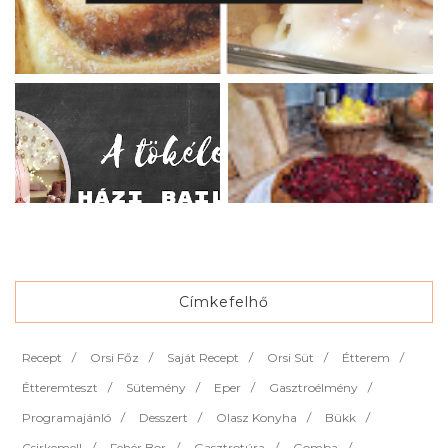
Címkefelhő
Recept
Orsi Főz
Saját Recept
Orsi Süt
Étterem
Étteremteszt
Sütemény
Eper
Gasztroélmény
Programajánló
Desszert
Olasz Konyha
Bükk
Csirkemell
Fehér Bor
Gasztrotúra
Gomba