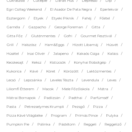
Cukrászda
Cutiepie
Darált Hús
Depresso
Dip
Egri Csillag Weekend
El Asador De Pata Negra
Eperlekvár
Esztergom
Etyek
Etyeki Piknik
Fahéj
Főétel
Garnéla
Gazpacho
George Foreman
Gitta
Gitta Főz
Gluténmentes
Gofri
Gourmet Fesztivál
Grill
Halszósz
Ham&eggs
Hízott Libamáj
Húsvét
Húsétel
Irsai Olivér
Jalapeno
Kakaós Csiga
Kalács
Kecskesajt
Keksz
Kistücsök
Konyhai Robotgép
Kukorica
Kávé
Köret
Körözött
Laktózmentes
Lecsó
Lepcsánka
Leveles Tészta
Levendula
Leves
Liliomfi Étterem
Macok
Miele Főzőiskola
Mátra
Mátrai Bornapok
Padlizsán
Padthai
Parfümséf
Pasta
Petrezselymes Krumpli
Pezsgő
Pizza
Pizza Kávé Világbéke
Program
Prímás Pince
Pulyka
Pumpkin Pie
Pálinka
Pástétom
Reggeli
Reggeliző