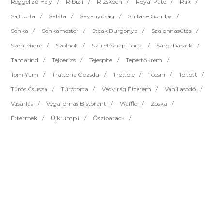
Reggeliző Hely
Ribizli
Rizskoch
Royal Pate
Rák
Sajttorta
Saláta
Savanyúság
Shitake Gomba
Sonka
Sonkamester
Steak Burgonya
Szalonnasütés
Szentendre
Szolnok
Születésnapi Torta
Sárgabarack
Tamarind
Tejberizs
Tejespite
Tepertőkrém
Tom Yum
Trattoria Gozsdu
Trottole
Tócsni
Töltött
Túrós Csusza
Túrótorta
Vadvirág Étterem
Vaníliasodó
Vásárlás
Végállomás Bistorant
Waffle
Zoska
Éttermek
Újkrumpli
Őszibarack