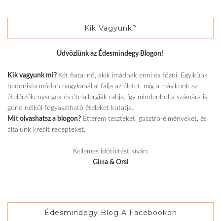
Kik Vagyunk?
Üdvözlünk az Édesmindegy Blogon!
Kik vagyunk mi?
Két fiatal nő, akik imádnak enni és főzni. Egyikünk
hedonista módon nagykanállal falja az életet, míg a másikunk az
ételérzékenységek és ételallergiák rabja, így mindenhol a számára is
gond nélkül fogyasztható ételeket kutatja.
Mit olvashatsz a blogon?
Étterem teszteket, gasztro-élményeket, és
általunk kreált recepteket.
Kellemes időtöltést kíván:
Gitta & Orsi
Édesmindegy Blog A Facebookon