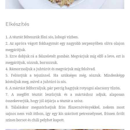
Elkészítés
1. A tésztát feltesszük főni sós, lobogó vízben.
2. Az apróra vágott fokhagymát egy nagyobb serpenyőben olíva olajon
megpirítjuk.
3. Erre dobjuk rá a felszeletelt gombát. Megvárjuk míg elfő a leve, ezt is
megpirítjuk, sózzuk, borsozzuk.
4. Rámorzsoljuk a juhtúrót és megvárjuk míg felolvad.
5. Felöntjük a tejszínnel. Ha szükséges még, sózzuk. Mindenképp
kóstoljuk meg, mivel a juhtúró is sós.
6. A mártást felforraljuk, pár percig hagyjuk rotyogni alacsony tűzön.
7. A megfőtt tésztát leszűrjük és a mártáshoz adjuk, alaposan
összekeverjük, hogy jól átjárja a tésztát a szósz.
8. Tálaláskor megszórhatjuk friss fűszernövényekkel, nekem most
sajnos nem volt itthon, így egy kis szárított petrezselymet, frissen őrölt
színes borsot és chili pelyhet kapott.