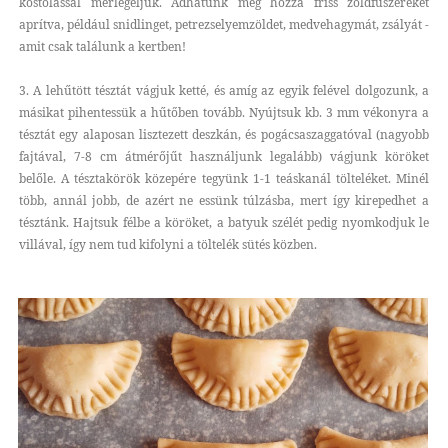
kóstolással mérlegeljük. Adhatunk még hozzá friss zöldfűszereket
aprítva, például snidlinget, petrezselyemzöldet, medvehagymát, zsályát -
amit csak találunk a kertben!
3. A lehűtött tésztát vágjuk ketté, és amíg az egyik felével dolgozunk, a
másikat pihentessük a hűtőben tovább. Nyújtsuk kb. 3 mm vékonyra a
tésztát egy alaposan lisztezett deszkán, és pogácsaszaggatóval (nagyobb
fajtával, 7-8 cm átmérőjűt használjunk legalább) vágjunk köröket
belőle. A tésztakörök közepére tegyünk 1-1 teáskanál tölteléket. Minél
több, annál jobb, de azért ne essünk túlzásba, mert így kirepedhet a
tésztánk. Hajtsuk félbe a köröket, a batyuk szélét pedig nyomkodjuk le
villával, így nem tud kifolyni a töltelék sütés közben.