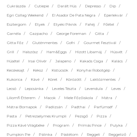
Cukrászda
Cutiepie
Darált Hús
Depresso
Dip
Egri Csillag Weekend
El Asador De Pata Negra
Eperlekvár
Esztergom
Etyek
Etyeki Piknik
Fahéj
Főétel
Garnéla
Gazpacho
George Foreman
Gitta
Gitta Főz
Gluténmentes
Gofri
Gourmet Fesztivál
Grill
Halszósz
Ham&eggs
Hízott Libamáj
Húsvét
Húsétel
Irsai Olivér
Jalapeno
Kakaós Csiga
Kalács
Kecskesajt
Keksz
Kistücsök
Konyhai Robotgép
Kukorica
Kávé
Köret
Körözött
Laktózmentes
Lecsó
Lepcsánka
Leveles Tészta
Levendula
Leves
Liliomfi Étterem
Macok
Miele Főzőiskola
Mátra
Mátrai Bornapok
Padlizsán
Padthai
Parfümséf
Pasta
Petrezselymes Krumpli
Pezsgő
Pizza
Pizza Kávé Világbéke
Program
Prímás Pince
Pulyka
Pumpkin Pie
Pálinka
Pástétom
Reggeli
Reggeliző