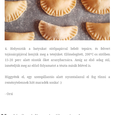
4. Helyezzük a batyukat sütőpapírral bélelt tepsire, és felvert
tojássárgájával kenjük meg a tetejüket. Előmelegített, 200°C-os sütőben
15-20 perc alatt süssük őket aranybarnára. Amíg az első adag sül,
ismételjük meg az előző folyamatot a tészta másik felével is.
Higgyétek el, egy szempillantás alatt nyomtalanul el fog tűnni a
reménytelennek hitt maradék sonka! :)
- Orsi