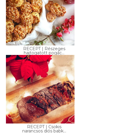
RECEPT | Részeges
hajtogatott pogác...
RECEPT | Csokis
narancsos diós babk...