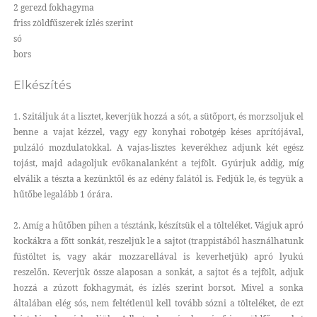
2 gerezd fokhagyma
friss zöldfűszerek ízlés szerint
só
bors
Elkészítés
1. Szitáljuk át a lisztet, keverjük hozzá a sót, a sütőport, és morzsoljuk el
benne a vajat kézzel, vagy egy konyhai robotgép késes aprítójával,
pulzáló mozdulatokkal. A vajas-lisztes keverékhez adjunk két egész
tojást, majd adagoljuk evőkanalanként a tejfölt. Gyúrjuk addig, míg
elválik a tészta a kezünktől és az edény falától is. Fedjük le, és tegyük a
hűtőbe legalább 1 órára.
2. Amíg a hűtőben pihen a tésztánk, készítsük el a tölteléket. Vágjuk apró
kockákra a főtt sonkát, reszeljük le a sajtot (trappistából használhatunk
füstöltet is, vagy akár mozzarellával is keverhetjük) apró lyukú
reszelőn. Keverjük össze alaposan a sonkát, a sajtot és a tejfölt, adjuk
hozzá a zúzott fokhagymát, és ízlés szerint borsot. Mivel a sonka
általában elég sós, nem feltétlenül kell tovább sózni a tölteléket, de ezt