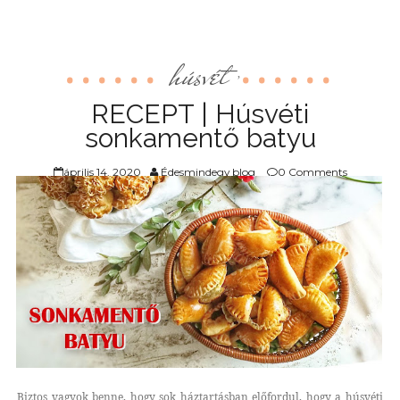
húsvét
,
RECEPT | Húsvéti
sonkamentő batyu
április 14, 2020
Édesmindegy blog
0 Comments
Biztos vagyok benne, hogy sok háztartásban előfordul, hogy a húsvéti