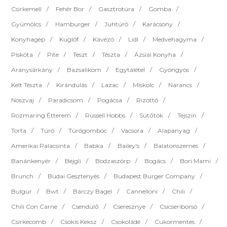
Csirkemell
Fehér Bor
Gasztrotúra
Gomba
Gyümölcs
Hamburger
Juhtúró
Karácsony
Konyhagép
Kuglóf
Kávézó
Lidl
Medvehagyma
Piskóta
Pite
Teszt
Tészta
Ázsiai Konyha
Aranysárkány
Bazsalikom
Egytálétel
Gyöngyös
Kelt Tészta
Kirándulás
Lazac
Miskolc
Narancs
Noszvaj
Paradicsom
Pogácsa
Rizottó
Rozmaring Étterem
Russell Hobbs
Sütőtök
Tejszín
Torta
Túró
Túrógombóc
Vacsora
Alapanyag
Amerikai Palacsinta
Babka
Bailey's
Balatonszemes
Banánkenyér
Bejgli
Bodzaszörp
Bogács
Bori Mami
Brunch
Budai Gesztenyés
Budapest Burger Company
Bulgur
Bwt
Bárczy Bagel
Cannelloni
Chili
Chili Con Carne
Csendülő
Cseresznye
Csicseriborsó
Csirkecomb
Csokis Keksz
Csokoládé
Cukormentes