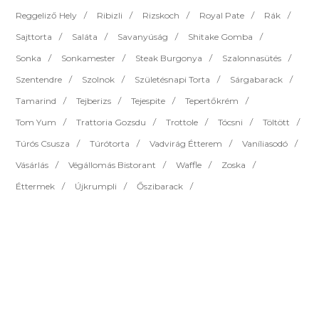
Reggeliző Hely
Ribizli
Rizskoch
Royal Pate
Rák
Sajttorta
Saláta
Savanyúság
Shitake Gomba
Sonka
Sonkamester
Steak Burgonya
Szalonnasütés
Szentendre
Szolnok
Születésnapi Torta
Sárgabarack
Tamarind
Tejberizs
Tejespite
Tepertőkrém
Tom Yum
Trattoria Gozsdu
Trottole
Tócsni
Töltött
Túrós Csusza
Túrótorta
Vadvirág Étterem
Vaníliasodó
Vásárlás
Végállomás Bistorant
Waffle
Zoska
Éttermek
Újkrumpli
Őszibarack