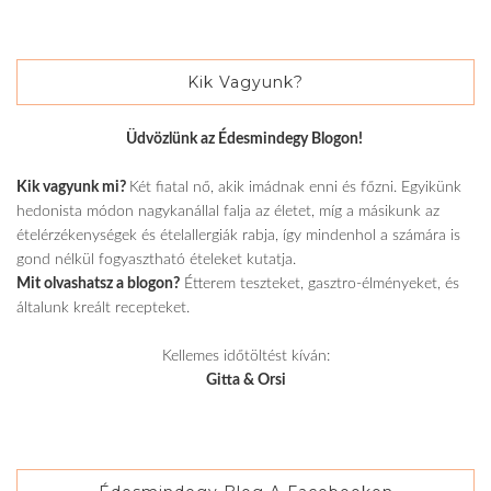
Kik Vagyunk?
Üdvözlünk az Édesmindegy Blogon!
Kik vagyunk mi?
Két fiatal nő, akik imádnak enni és főzni. Egyikünk
hedonista módon nagykanállal falja az életet, míg a másikunk az
ételérzékenységek és ételallergiák rabja, így mindenhol a számára is
gond nélkül fogyasztható ételeket kutatja.
Mit olvashatsz a blogon?
Étterem teszteket, gasztro-élményeket, és
általunk kreált recepteket.
Kellemes időtöltést kíván:
Gitta & Orsi