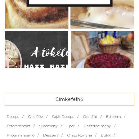
Címkefelhő
Recept
Orsi Főz
Saját Recept
Orsi Süt
Étterem
Étteremteszt
Sütemény
Eper
Gasztroélmény
Programajánló
Desszert
Olasz Konyha
Bükk