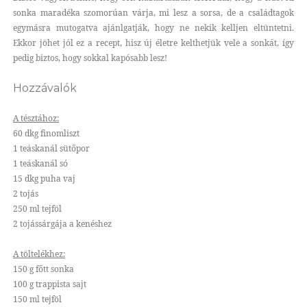
sonka maradéka szomorúan várja, mi lesz a sorsa, de a családtagok
egymásra mutogatva ajánlgatják, hogy ne nekik kelljen eltüntetni.
Ekkor jöhet jól ez a recept, hisz új életre kelthetjük vele a sonkát, így
pedig biztos, hogy sokkal kapósabb lesz!
Hozzávalók
A tésztához:
60 dkg finomliszt
1 teáskanál sütőpor
1 teáskanál só
15 dkg puha vaj
2 tojás
250 ml tejföl
2 tojássárgája a kenéshez
A töltelékhez:
150 g főtt sonka
100 g trappista sajt
150 ml tejföl