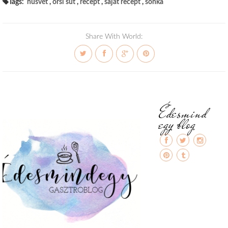
Tags:
húsvét
,
orsi süt
,
recept
,
saját recept
,
sonka
Share With World:
Édesmind
egy blog